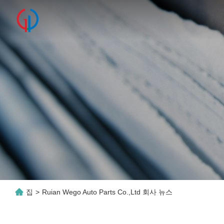
집
>
Ruian Wego Auto Parts Co.,ltd 회사 뉴스