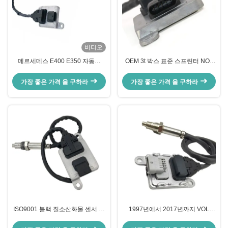
비디오
메르세데스 E400 E350 자동차
OEM 3t 박스 표준 스프린터 NOx
nox 센서 12V 5WK96681C
센서 12V A0009050008
A0009053403
5WK96681D
가장 좋은 가격 을 구하라
가장 좋은 가격 을 구하라
ISO9001 블랙 질소산화물 센서 메
1997년에서 2017년까지 VOL
르세데스 Glk250 E250 OEM
XC40 SUV용 노크스 센서 OEM
5WK96682A A0009057000
22303390 5WK97367