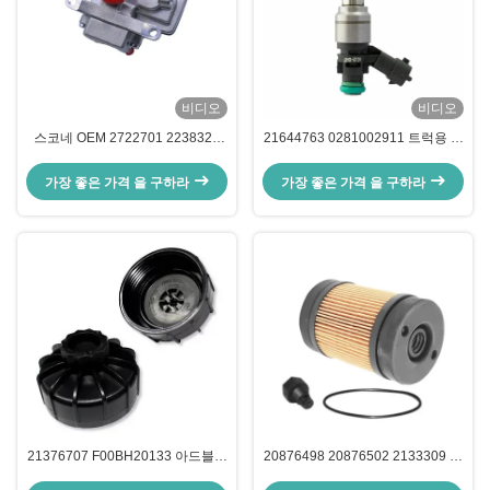
비디오
비디오
스코네 OEM 2722701 2238325
21644763 0281002911 트럭용 유
2238324를 위한 트럭 SCR 요소
레아 주사 수리 키트
도세르 펌프 장비 부분
가장 좋은 가격 을 구하라
가장 좋은 가격 을 구하라
21376707 F00BH20133 아드블루
20876498 20876502 2133309 아
펌프 부품용 유레아 펌프 캡
드블루 펌프 수리 부품을 위한 유레