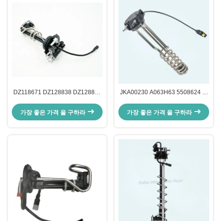
DZ118671 DZ128838 DZ128837
JKA00230 A063H63 5508624 대
John Deere를 위한 Def 품질 레벨
우 자동차 센서용 디젤 배기가스 유
센서
체 센서
가장 좋은 가격 을 구하라
가장 좋은 가격 을 구하라