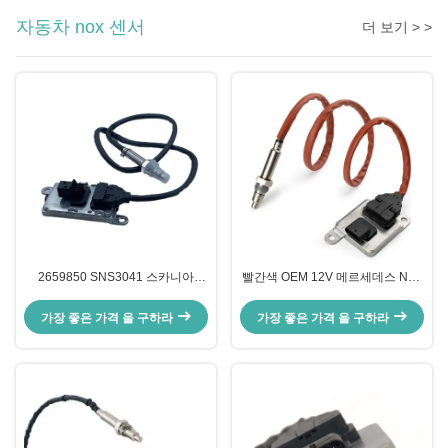
자동차 nox 센서
더 보기 > >
2659850 SNS3041 스카니아
빨간색 OEM 12V 메르세데스 NOx
Euro6용 질소 산화물 NOx 센서
센서 W166 W172 W205 W221
W212 C300 ML350
가장 좋은 가격 을 구하라
가장 좋은 가격 을 구하라