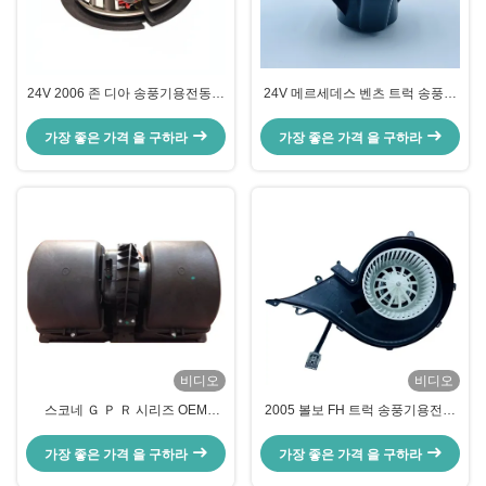
24V 2006 존 디아 송풍기용전동기
24V 메르세데스 벤츠 트럭 송풍기
AL58527 1년 와라티를 갈변시키
용전동기 AXOR ATEGO OEM
세요
A0038300108
가장 좋은 가격 을 구하라
가장 좋은 가격 을 구하라
비디오
비디오
스코네 Ｇ Ｐ Ｒ 시리즈 OEM
2005 볼보 FH 트럭 송풍기용전동
1854876 2195206 1854877
기 OEM 84223449 82349000
DDSC003TT를 위한 ABS PP 트럭
7482349000
가장 좋은 가격 을 구하라
가장 좋은 가격 을 구하라
송풍기용전동기