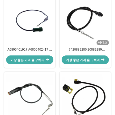
비디오
A6805401917 A6805402417 화
7420889280 20889280
물선 디트로이트용 배기난 온도 센
7420451990 20451990 EGT 센서
서
가장 좋은 가격 을 구하라
가장 좋은 가격 을 구하라