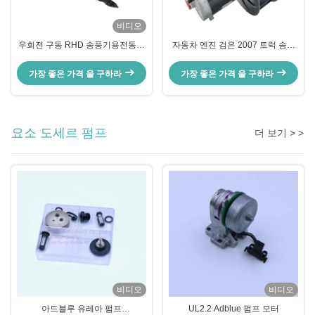
비디오
우회전 구동 RHD 송풍기용전동기
자동차 엔진 검은 2007 트럭 송풍
볼보 트럭 FM FH 트럭 송풍기
기용전동기 애벌레 OEM 0
OEM 84223451 82407985
가장 좋은 가격 을 구하라
가장 좋은 가격 을 구하라
요소 도세르 펌프
더 보기 > >
비디오
비디오
아드블루 유레아 펌프
UL2.2 Adblue 펌프 모터