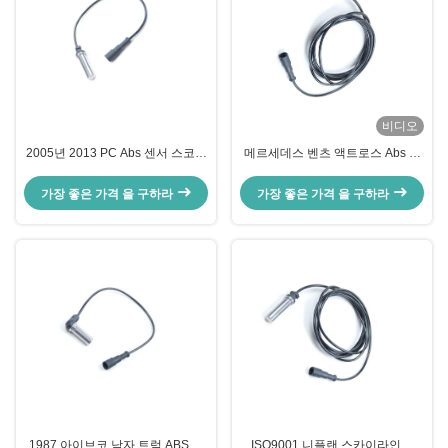
비디오
2005년 2013 PC Abs 센서 스코네
메르세데스 벤츠 액트로스 Abs 회
볼보 Daf 0035421618 1506004
전체 속도 센서 4410624870
5021170124
4410329410 0035423518
가장 좋은 가격 을 구하라
가장 좋은 가격 을 구하라
1987 아이브코 남자 트럭 ABS 센
ISO9001 니플랜 스카이라인르