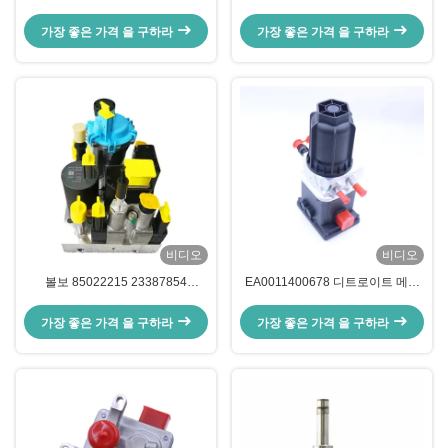
EA0011400678
가장 좋은 가격 을 구하라
가장 좋은 가격 을 구하라
비디오
비디오
볼보 85022215 23387854
EA0011400678 디트로이트 메르
22209519 22608244 22610216
세데스 벤츠트럭용 아드블루 유레
을 위한 펌프를 투약하는 SCR Ｌ
아 펌프
가장 좋은 가격 을 구하라
가장 좋은 가격 을 구하라
아드블루 요소