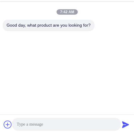
2002 메르세데스 아스어 상승 트럭
1998 ACTROS MP2 메르세데스
압력 센서 9325005011
공기 압력 센서 1385733
4410435041 0015426518
0004303807 KR17030C
7:42 AM
가장 좋은 가격 을 구하라
가장 좋은 가격 을 구하라
Good day, what product are you looking for?
-1시 -1분개 트럭 압력 센서 메르세
애벌레 55 도전자 레일 연료 압력
데스 맵 센서
센서 2244536 1946726 3PP61
가장 좋은 가격 을 구하라
가장 좋은 가격 을 구하라
파워 윈도우 스위치
더 보기 > >