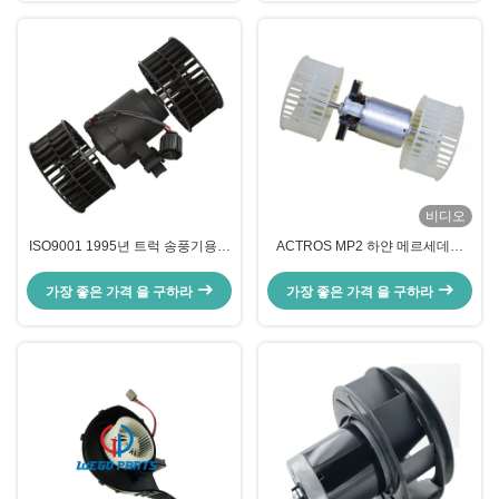
비디오
ISO9001 1995년 트럭 송풍기용전
ACTROS MP2 하얀 메르세데스
동기 스코네 4 세리 송풍전동기
Ac 송풍기용전동기 2002 OEM -1
OEM 0130111184
시 -1분 8EW351024481
가장 좋은 가격 을 구하라
가장 좋은 가격 을 구하라