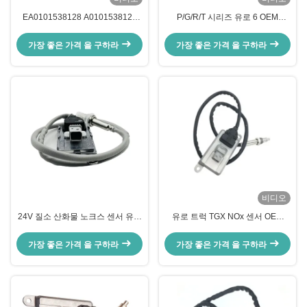
EA0101538128 A0101538128
P/G/R/T 시리즈 유로 6 OEM
5WK97403 메르세데스-벤츠 디트
5WK97401 2294291 2064769용
로이트 DD15 DD13용 노크스 센서
노크스 센서
가장 좋은 가격 을 구하라
가장 좋은 가격 을 구하라
비디오
24V 질소 산화물 노크스 센서 유로
유로 트럭 TGX NOx 센서 OEM
트럭 OEM 2294290 5WK97400
51154080019 5WK96790B
가장 좋은 가격 을 구하라
가장 좋은 가격 을 구하라