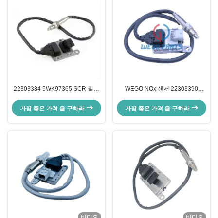
22303384 5WK97365 SCR 질소
WEGO NOx 센서 22303390
산화물 NOx 센서
5WK97367 볼보 VNL 트럭
D11/D13/D16용
가장 좋은 가격 을 구하라
가장 좋은 가격 을 구하라
비디오
비디오