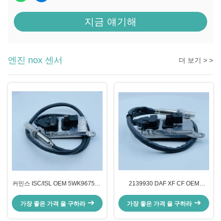
지금 얘기해
엔진 nox 센서
더 보기 > >
커민스 ISC/ISL OEM 5WK96752C
2139930 DAF XF CF OEM
4326868 2872779을 위한 NOx 질
5WK97348A 4326769 1953530
소 산화물 센서
을위한 질소 산화물 NOx 센서
가장 좋은 가격 을 구하라
가장 좋은 가격 을 구하라