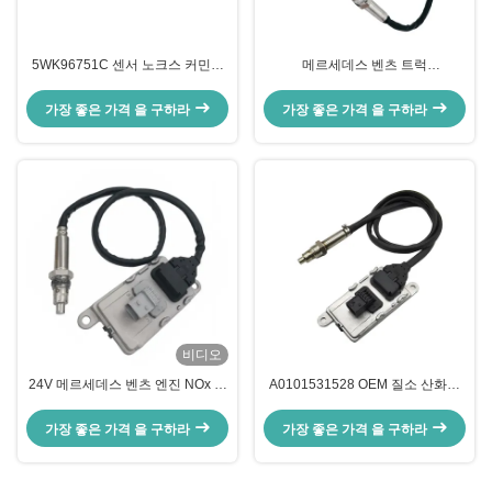
5WK96751C 센서 노크스 커민스
메르세데스 벤츠 트럭
엔진 중량 오에 표준 4326862
5WK97329A를 위한 NS1103 24V
2897309
엔진 nox 센서
가장 좋은 가격 을 구하라
가장 좋은 가격 을 구하라
비디오
24V 메르세데스 벤츠 엔진 NOx 센
A0101531528 OEM 질소 산화물
서 Actros 5WK97331A
센서 NS1110 메르세데스 아크트로
A0101531628
스 NOx 센서 5WK97330A
가장 좋은 가격 을 구하라
가장 좋은 가격 을 구하라