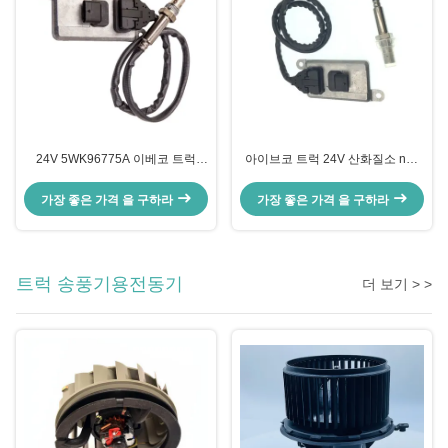
24V 5WK96775A 이베코 트럭
아이브코 트럭 24V 산화질소 nox
NOx 센서 DAILY III 박스 바디
센서 5WK96615F 5801754015
5801754014
가장 좋은 가격 을 구하라
가장 좋은 가격 을 구하라
트럭 송풍기용전동기
더 보기 > >