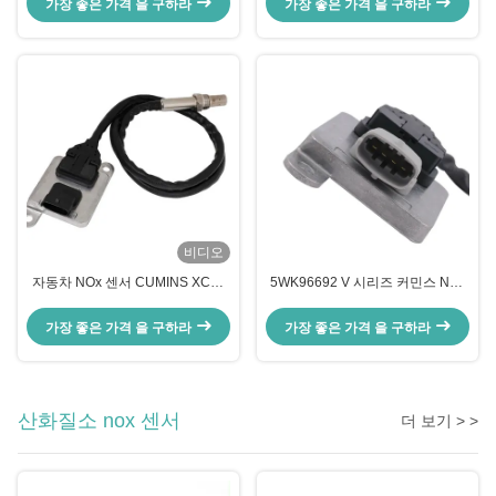
가장 좋은 가격 을 구하라
가장 좋은 가격 을 구하라
비디오
자동차 NOx 센서 CUMINS XC40
5WK96692 V 시리즈 커민스 NOx
5WK96672A 5WK96672
센서 1983 1994 검은 OE
2871974 2894943
2894945 5293295
가장 좋은 가격 을 구하라
가장 좋은 가격 을 구하라
산화질소 nox 센서
더 보기 > >