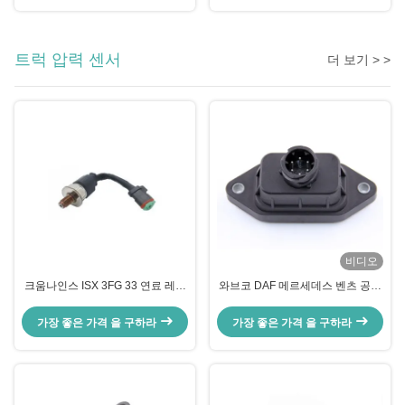
트럭 압력 센서
더 보기 > >
비디오
크움나인스 ISX 3FG 33 연료 레일
와브코 DAF 메르세데스 벤츠 공기
압력 센서 OEM 5PP5 3 4954245
트럭 압력 센서 4410430021
9325000011 1518729
가장 좋은 가격 을 구하라
가장 좋은 가격 을 구하라