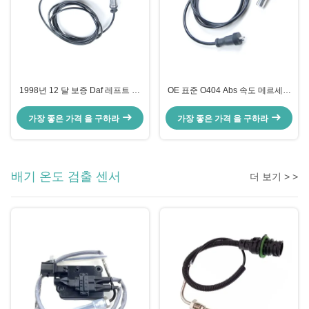
1998년 12 달 보증 Daf 레프트 45
OE 표준 O404 Abs 속도 메르세데
Abs 센서 4410329000
스 휠 센서 -1시 -1분
504013848 1400071
가장 좋은 가격 을 구하라
가장 좋은 가격 을 구하라
배기 온도 검출 센서
더 보기 > >