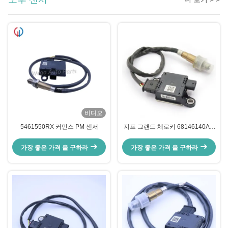
비디오
5461550RX 커민스 PM 센서
지프 그랜드 체로키 68146140AC
68249512AA 68249512AB
가장 좋은 가격 을 구하라
가장 좋은 가격 을 구하라