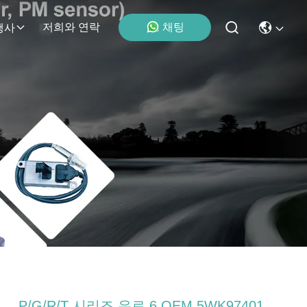
채팅
저희와 연락
행사
P/G/R/T 시리즈 유로 6 OEM 5WK97401