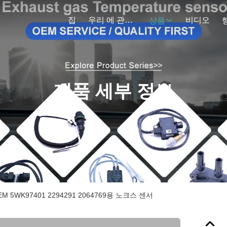
집
우리 에 관한 것
비디오
상품
제품 세부 정보
EM 5WK97401 2294291 2064769용 노크스 센서