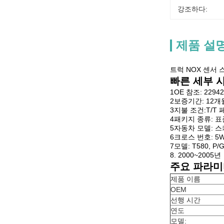
강조하다:
제품 설
트럭 NOX 센서 스
빠른 세부 
1OE 참조: 22942
2보증기간: 12개
3지불 조건:T/T
4패키지 종류: 표
5자동차 모델: 
6크로스 번호: 5W
7모델: T580, P/
8. 2000~2005년
주요 파라미
제품 이름
OEM
선행 시간
연도
모델: