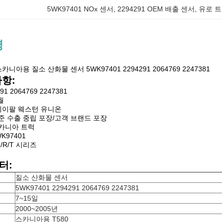
5WK97401 NOx 센서
, 
2294291 OEM 배출 센서
, 
유로 트
명
카니아용 질소 산화물 센서 5WK97401 2294291 2064769 2247381
사항:
91 2064769 2247381
월
 페이팔 웨스턴 유니온
준 수출 중립 포장/고객 브랜드 포장
스카니아 트럭
K97401
G/R/T 시리즈
터:
질소 산화물 센서
5WK97401 2294291 2064769 2247381
7~15일
2000~2005년
스카니아용 T580