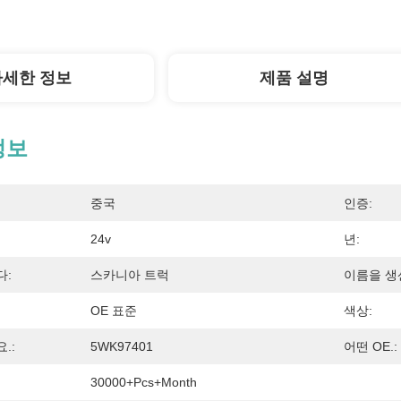
자세한 정보
제품 설명
정보
중국
인증:
24v
년:
다:
스카니아 트럭
이름을 생
OE 표준
색상:
.:
5WK97401
어떤 OE.:
30000+Pcs+Month