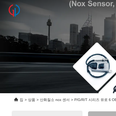
집
>
상품
>
산화질소 nox 센서
>
P/G/R/T 시리즈 유로 6 O