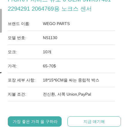
2294291 2064769용 노크스 센서
브랜드 이름:
WEGO PARTS
모델 번호:
NS1130
모크:
10개
가격:
65-70$
포장 세부 사항:
18*15*6CM을 싸는 중립적 박스
지불 조건:
전신환, 서쪽 Union,PayPal
가장 좋은 가격 을 구하라
지금 얘기해