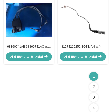
68360741AB 68360741AC 크라
81274210252 EGT MAN 트럭용
이슬러용 배기 가스 온도 센서 Scr
배기 가스 온도 센서 센서
시스템
가장 좋은 가격 을 구하라
가장 좋은 가격 을 구하라
1
2
3
4