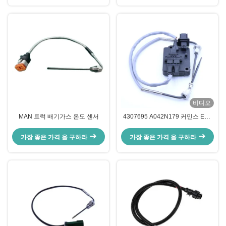
비디오
MAN 트럭 배기가스 온도 센서
4307695 A042N179 커민스 EGT
센서 모델 5461635용 배기 온도 센
서
가장 좋은 가격 을 구하라
가장 좋은 가격 을 구하라