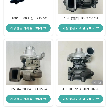
HE400/HE500 커민스 24V VGT
터보 충전기 53369706734
터보 액추에이터 DAF XF106 OEM
53369886734 51.09100-7490
3789653 3789649
51091007490 5336-988-6734 터
가장 좋은 가격 을 구하라
가장 좋은 가격 을 구하라
보 선박
비디오
5351462 2088415 2112724
51.09100-7264 51091007264
HE400VG 터보 VGT 스카니아 트
51.09100-7235 51091007235
럭 터보 충전기
53369707091 K36 MAN 트럭용
가장 좋은 가격 을 구하라
가장 좋은 가격 을 구하라
터보