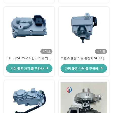
비디오
비디오
HE300VG 24V 커민스 터보 액추
커민스 엔진 터보 충전기 VGT 액추
에이터 DAF LF OEM 1716977
에이터 DAF OEM 3778368
1721136 5452655
5502165 5454802 1710831
가장 좋은 가격 을 구하라
가장 좋은 가격 을 구하라