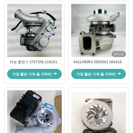
비디오
터보 충전기 3767356 2191616
6411490RX 5605001 5604168
2839392 3767355 3770147 스카
5354552 5354476 5604188
니아
5354495 커민스 ISB QSB를 위한
가장 좋은 가격 을 구하라
가장 좋은 가격 을 구하라
터보 충전기