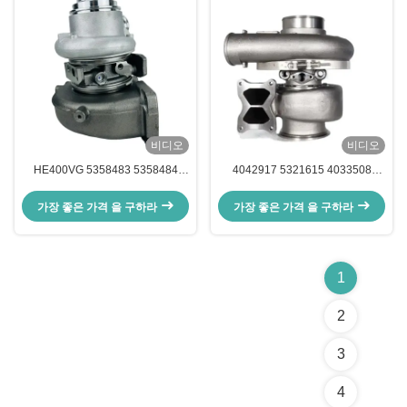
비디오
비디오
HE400VG 5358483 5358484
4042917 5321615 4033508
5358485 5458937H 5458937HX
4042919 4955329 커민스 트럭
커민스 X15용 터보 충전기
QST30 CM850 QST30 CM552용
가장 좋은 가격 을 구하라
가장 좋은 가격 을 구하라
터보 충전기
1
2
3
4