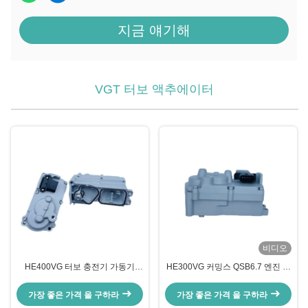
지금 얘기해
VGT 터보 액추에이터
비디오
HE400VG 터보 충전기 가동기
HE300VG 커밍스 QSB6.7 엔진 터
DAF XF EURO6 OEM 2201112
보 충전기 액추에이터 OEM
5452691
3784300 5603456
가장 좋은 가격 을 구하라
가장 좋은 가격 을 구하라