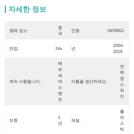
자세한 정보
중
원래 장소:
인증:
ISO9001
국
2004-
전압:
24v
년:
2018
메
전
르
력 
세
창 
계속 사용됩니다:
데
이름을 생산하세요:
스
스 
위
벤
치
츠
플
1
라
보증:
재질:
년
스
틱