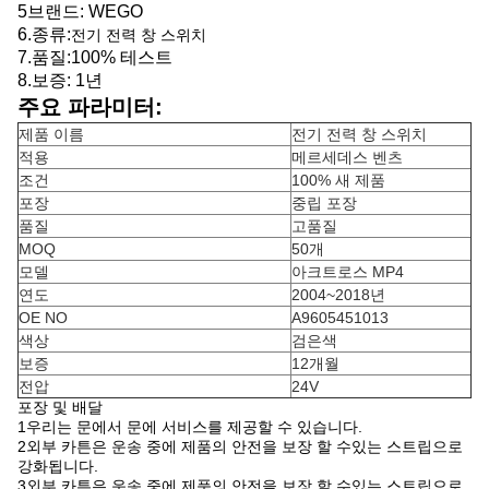
5브랜드: WEGO
6.
종류:
전기 전력 창 스위치
7.
품질:
100% 테스트
8.
보증: 1년
주요 파라미터:
제품 이름
전기 전력 창 스위치
적용
메르세데스 벤츠
조건
100% 새 제품
포장
중립 포장
품질
고품질
MOQ
50개
모델
아크트로스 MP4
연도
2004~2018년
OE NO
A9605451013
색상
검은색
보증
12개월
전압
24V
포장 및 배달
1우리는 문에서 문에 서비스를 제공할 수 있습니다.
2외부 카튼은 운송 중에 제품의 안전을 보장 할 수있는 스트립으로
강화됩니다.
3외부 카튼은 운송 중에 제품의 안전을 보장 할 수있는 스트립으로