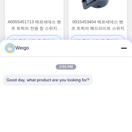
A0055451713 메르세데스 벤
0015453404 메르세데스 벤
츠 트럭의 전원 창 스위치
츠 트럭의 헤드라이트 스위치
OEM A0035450113
가장 좋은 가격 을 구하라
가장 좋은 가격 을 구하라
A0025450113
Weigo
3:55 PM
빠른 연락
Good day, what product are you looking for?
주소
Xi'ao 산업 구역, 루이안 시, 저장성 찬성, 중국 325200
전화
86-18100162701
이메일