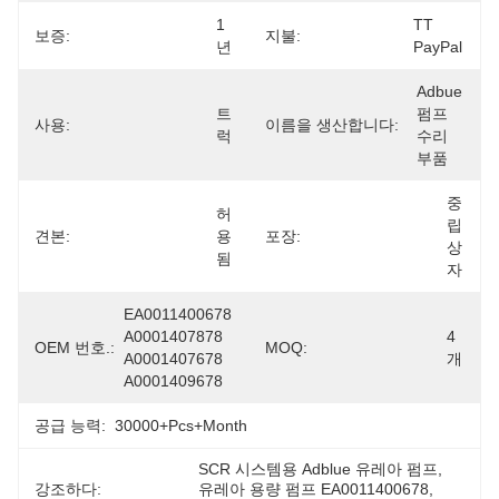
1
TT 
보증:
지불:
년
PayPal
Adbue 
트
펌프 
사용:
이름을 생산합니다:
럭
수리 
부품
중
허
립 
견본:
용
포장:
상
됨
자
EA0011400678 
A0001407878 
4
OEM 번호.:
MOQ:
A0001407678 
개
A0001409678
공급 능력:
30000+Pcs+Month
SCR 시스템용 Adblue 유레아 펌프
, 
강조하다:
유레아 용량 펌프 EA0011400678
, 