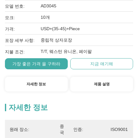
AD3045
모델 번호:
10개
모크:
USD+(35-45)+Piece
가격:
중립적 상자포장
포장 세부 사항:
T/T, 웨스턴 유니온, 페이팔
지불 조건:
가장 좋은 가격 을 구하라
지금 얘기해
자세한 정보
제품 설명
자세한 정보
중
원래 장소:
인증:
ISO9001
국