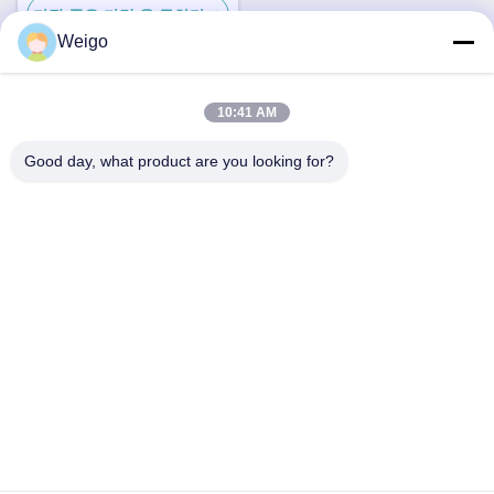
가장 좋은 가격 을 구하라
Weigo
10:41 AM
빠른 연락
Good day, what product are you looking for?
주소
Xi'ao 산업 구역, 루이안 시, 저장성 찬성, 중국 325200
전화
86-18100162701
이메일
Sales@wegoparts.com
개인 정보 정책
|
사이트맵
| 중국 우수 품질 엔진 nox 센서 공급업