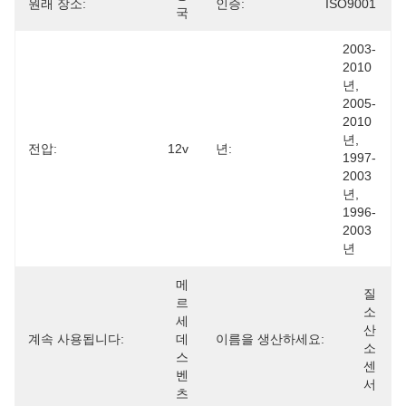
원래 장소:
인증:
ISO9001
국
2003-
2010
년, 
2005-
2010
년, 
전압:
12v
년:
1997-
2003
년, 
1996-
2003
년
메
질
르
소 
세
산
계속 사용됩니다:
데
이름을 생산하세요:
소 
스 
센
벤
서
츠