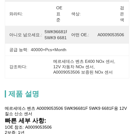
OE 
검
와라티:
표
색상:
은
준
색
5WK96681F 
아니오 넘으세요.:
어떤 OE.:
A0009053506
5WK9 6681F
공급 능력:
40000+Pcs+Month
메르세데스 벤츠 E400 NOx 센서
, 
강조하다:
12V 자동차 NOx 센서
, 
A0009053506 보증된 NOx 센서
제품 설명
메르세데스 벤츠 A0009053506 5WK96681F 5WK9 6681F용 12V
질소 산소 센서
빠른 세부 사항:
1OE 참조: A0009053506
2보증: 1년