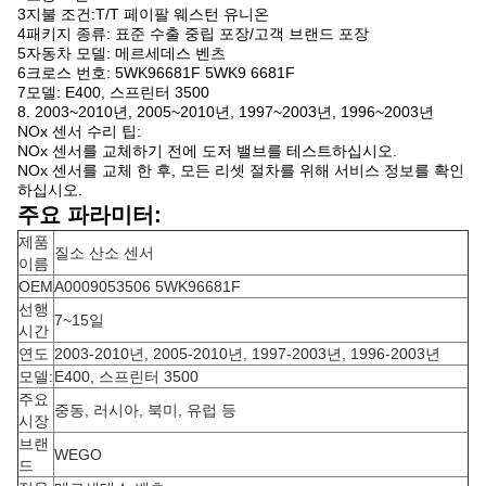
3지불 조건:T/T 페이팔 웨스턴 유니온
4패키지 종류: 표준 수출 중립 포장/고객 브랜드 포장
5자동차 모델: 메르세데스 벤츠
6크로스 번호: 5WK96681F 5WK9 6681F
7모델: E400, 스프린터 3500
8. 2003~2010년, 2005~2010년, 1997~2003년, 1996~2003년
NOx 센서 수리 팁:
NOx 센서를 교체하기 전에 도저 밸브를 테스트하십시오.
NOx 센서를 교체 한 후, 모든 리셋 절차를 위해 서비스 정보를 확인
하십시오.
주요 파라미터:
제품
질소 산소 센서
이름
OEM
A0009053506 5WK96681F
선행
7~15일
시간
연도
2003-2010년, 2005-2010년, 1997-2003년, 1996-2003년
모델:
E400, 스프린터 3500
주요
중동, 러시아, 북미, 유럽 등
시장
브랜
WEGO
드