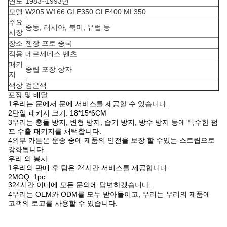
연도
1983~1993년
모델:
W205 W166 GLE350 GLE400 ML350
주요
중동, 러시아, 북미, 유럽 등
시장
장소
젠장 프로 중국
적용:
메르세데스 벤츠
패키
중립 포장 상자
지
색상
검은색
포장 및 배달
1우리는 문에서 문에 서비스를 제공할 수 있습니다.
2단일 패키지 크기: 18*15*6CM
3우리는 충돌 방지, 변형 방지, 습기 방지, 방수 방지 등에 특수한 펌
프 수출 패키지를 채택합니다.
4외부 카튼은 운송 중에 제품의 안전을 보장 할 수있는 스트립으로
강화됩니다.
우리 의 봉사
1우리의 판매 후 팀은 24시간 서비스를 제공합니다.
2MOQ: 1pc
324시간 이내에 모든 문의에 답변하겠습니다.
4우리는 OEM와 ODM를 모두 받아들이고, 우리는 우리의 제품에
고객의 로고를 사용할 수 있습니다.