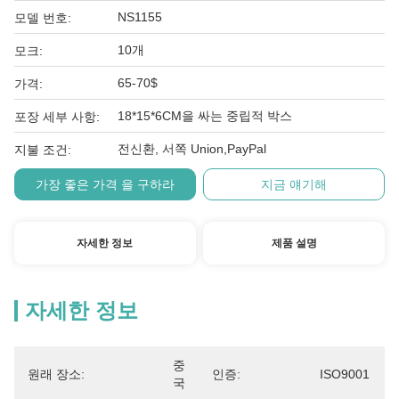
NS1155
모델 번호:
10개
모크:
65-70$
가격:
18*15*6CM을 싸는 중립적 박스
포장 세부 사항:
전신환, 서쪽 Union,PayPal
지불 조건:
가장 좋은 가격 을 구하라
지금 얘기해
자세한 정보
제품 설명
자세한 정보
중
원래 장소:
인증:
ISO9001
국