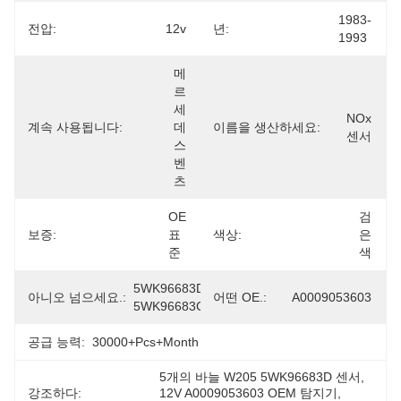
1983-
전압:
12v
년:
1993
메
르
세
NOx 
계속 사용됩니다:
데
이름을 생산하세요:
센서
스 
벤
츠
OE 
검
보증:
표
색상:
은
준
색
5WK96683D 
아니오 넘으세요.:
어떤 OE.:
A0009053603
5WK96683C
공급 능력:
30000+Pcs+Month
5개의 바늘 W205 5WK96683D 센서
, 
강조하다:
12V A0009053603 OEM 탐지기
, 