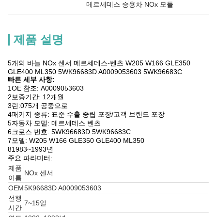
메르세데스 승용차 NOx 모듈
제품 설명
5개의 바늘 NOx 센서 메르세데스-벤츠 W205 W166 GLE350
GLE400 ML350 5WK96683D A0009053603 5WK96683C
빠른 세부 사항:
1OE 참조: A0009053603
2보증기간: 12개월
3린:075개 공중으로
4패키지 종류: 표준 수출 중립 포장/고객 브랜드 포장
5자동차 모델: 메르세데스 벤츠
6크로스 번호: 5WK96683D 5WK96683C
7모델: W205 W166 GLE350 GLE400 ML350
81983~1993년
주요 파라미터:
제품
NOx 센서
이름
OEM
5K96683D A0009053603
선행
7~15일
시간