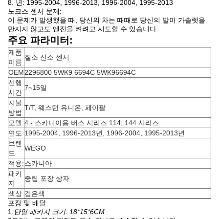
8. 년: 1995-2004, 1996-2013, 1996-2004, 1995-2013
노크스 센서 문제:
이 문제가 발생했을 때, 당신의 차는 때때로 당신의 발이 가솔렛을
만지지 않고도 엔진을 켜려고 시도할 수 있습니다.
주요 파라미터:
제품
질소 산소 센서
이름
OEM
2296800 5WK9 6694C 5WK96694C
선행
7~15일
시간
지불
T/T, 웨스턴 유니온, 페이팔
방법
모델:
4 - 스카니아용 버스 시리즈 114, 144 시리즈
연도
1995-2004, 1996-2013년, 1996-2004, 1995-2013년
브랜
WEGO
드
적용:
스카니아
패키
중립 포장 상자
지
색상
검은색
포장 및 배달
1.
단일 패키지 크기: 18*15*6CM