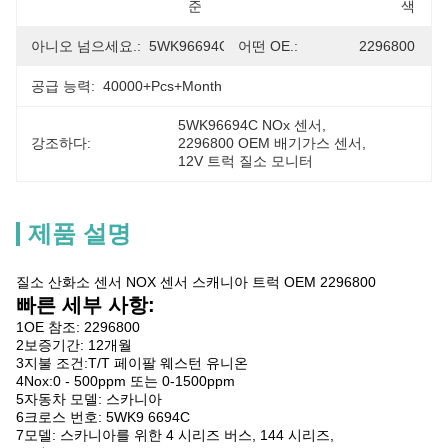
준
색
아니오 넘으세요.:
5WK96694C
어떤 OE.:
2296800
공급 능력:
40000+Pcs+Month
5WK96694C NOx 센서
, 
강조하다:
2296800 OEM 배기가스 센서
, 
12V 트럭 질소 모니터
제품 설명
질소 산화소 센서 NOX 센서 스캐니아 트럭 OEM 2296800
빠른 세부 사항:
1OE 참조: 2296800
2보증기간: 12개월
3지불 조건:T/T 페이팔 웨스턴 유니온
4Nox:0 - 500ppm 또는 0-1500ppm
5자동차 모델: 스카니아
6크로스 번호: 5WK9 6694C
7모델: 스카니아를 위한 4 시리즈 버스, 144 시리즈,