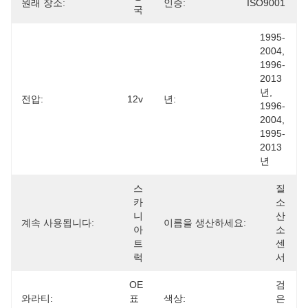
원래 장소:
인증:
ISO9001
국
1995-
2004, 
1996-
2013
년, 
전압:
12v
년:
1996-
2004, 
1995-
2013
년
스
질
카
소 
니
산
계속 사용됩니다:
이름을 생산하세요:
아 
소 
트
센
럭
서
OE 
검
와라티:
표
색상:
은