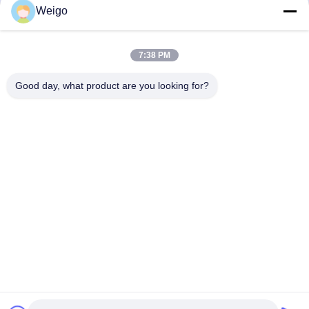
Weigo
7:38 PM
빠른 연락
Good day, what product are you looking for?
주소
Xi'ao 산업 구역, 루이안 시, 저장성 찬성, 중국 325200
전화
86-18100162701
이메일
Sales@wegoparts.com
개인 정보 정책
|
사이트맵
| 중국 우수 품질 엔진 nox 센서 공급업
체. 저작권 © 2022-2026 Ruian wego auto parts co.,ltd 모두 모든