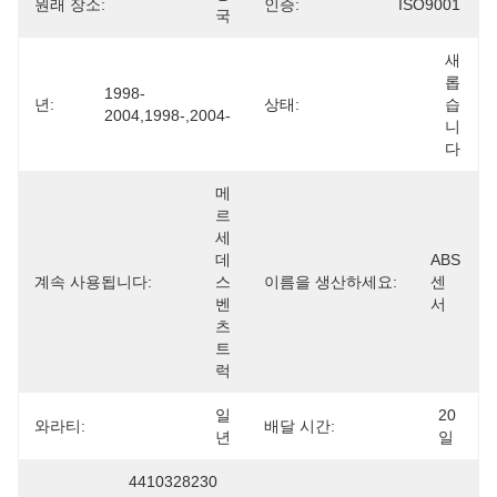
원래 장소:
인증:
ISO9001
국
새
롭
1998-
년:
상태:
습
2004,1998-,2004-
니
다
메
르
세
데
ABS  
계속 사용됩니다:
스 
이름을 생산하세요:
센
벤
서
츠 
트
럭
일
20 
와라티:
배달 시간:
년
일
4410328230 