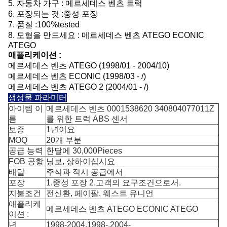
5.
자동차 가구 :
메르세데스 벤츠 트럭
6.
포장되는 것 :
중성 포장
7.
품질 :
100%tested
8.
모형을 만드세요 :
메르세데스 벤츠 ATEGO ECONIC
ATEGO
애플리케이션 :
메르세데스 벤츠 ATEGO (1998/01 - 2004/10)
메르세데스 벤츠 ECONIC (1998/03 - /)
메르세데스 벤츠 ATEGO 2 (2004/01 - /)
생성물 파라미터
아이템 이
메르세데스 벤츠 0001538620 340804077011Z
름
를 위한 트럭 ABS 센서
보증
1년이요
MOQ
20개 부분
공급 능력
한달에 30,000Pieces
FOB 공항
닝보, 상하이십시요
배달
주식과 적시 공급에서
포장
1.중성 포장 2.고객의 요구조건으로서.
지불조건
전신환, 페이팔, 웨스트 유니언
애플리케
메르세데스 벤츠 ATEGO ECONIC ATEGO
이션 :
년
1998-2004,1998-,2004-