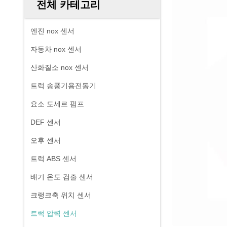
전체 카테고리
엔진 nox 센서
자동차 nox 센서
산화질소 nox 센서
트럭 송풍기용전동기
요소 도세르 펌프
DEF 센서
오후 센서
트럭 ABS 센서
배기 온도 검출 센서
크랭크축 위치 센서
트럭 압력 센서