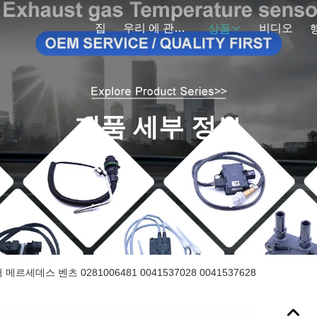
집
우리 에 관한 것
비디오
상품
제품 세부 정보
 메르세데스 벤츠 0281006481 0041537028 0041537628