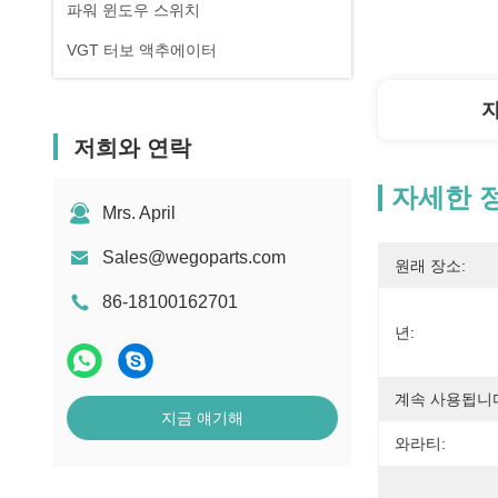
파워 윈도우 스위치
VGT 터보 액추에이터
저희와 연락
자세한 
Mrs. April
Sales@wegoparts.com
원래 장소:
86-18100162701
년:
계속 사용됩니
지금 얘기해
와라티: