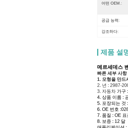
어떤 OEM.:
공급 능력:
강조하다:
제품 설
메르세데스 벤츠 
빠른 세부 사항 
1. 모형을 만드
2. 년 : 2987-2
3. 자동차
가구 
4.
상품 이름 :
5.
포장되는 것 
6.
OE 번호 :
02
7.
품질 : OE 
8.
보증 : 12 달
애플리케이션 :