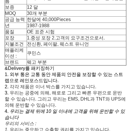
름
보증
12 달
MOQ
30개 부분
공급 능력
한달에 40,000Pieces
년
1987-1988
품질
OE 표준 시험
포장
1.중성 포장 2.고객의 요구조건으로서.
지불조건
전신환, 페이팔, 웨스트 유니언
애플리케
쿠민스
이션 :
브랜드
웨고 부분
&Delivery를 패키징하기
1. 외부 통은 교통 동안 제품의 안전을 보장할 수 있는 스트
랩으로 레인포스드입니다.
2.
각각 제품은 이너 박스를 가지고 있습니다.
3.
우리는 공중에 의해, 해로로 그리고 빠른 우편으로 운반
할 수 있습니다. 그리고 우리는 EMS, DHL과 TNT와 UPS에
의해 운반할 수 있습니다.
4.
우리는 결제 뒤에 10 일 이내에 고객을 위해 운반할 수 있
습니다
우리의 서비스 :
1. 
우리는 중요하고 수출할 권리를 가지고 있습니다.