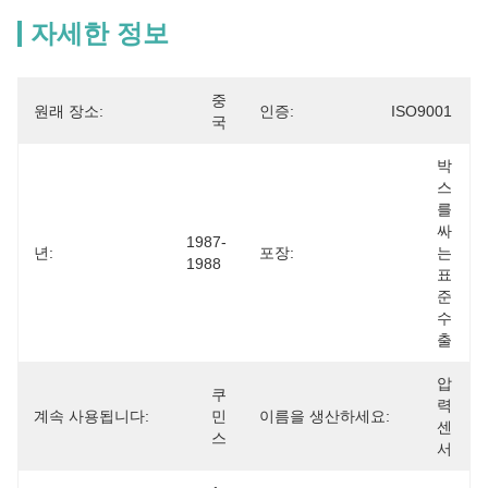
자세한 정보
중
원래 장소:
인증:
ISO9001
국
박
스
를 
싸
1987-
년:
포장:
는 
1988
표
준 
수
출
압
쿠
력 
계속 사용됩니다:
민
이름을 생산하세요:
센
스
서