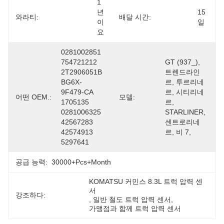
1
년
15 
와라티:
배달 시간:
이
일
요
0281002851 
754721212 
GT (937_), 
2T2906051B 
트렌드라인
BG6X-
르, 투르리네
9F479-CA 
르, 시티리네
어떤 OEM.:
모델:
1705135 
르, 
0281006325 
STARLINER, 
42567283 
센트로리네
42574913 
르, 비 7,
5297641
공급 능력:
30000+Pcs+Month
KOMATSU 커민스 8.3L 트럭 압력 센
서
강조하다:
, 
일반 철도 트럭 압력 센서
, 
가맹점과 함께 트럭 압력 센서