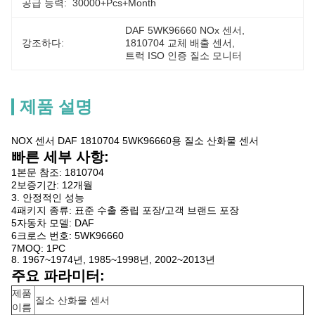
공급 능력:
30000+Pcs+Month
DAF 5WK96660 NOx 센서
, 
강조하다:
1810704 교체 배출 센서
, 
트럭 ISO 인증 질소 모니터
제품 설명
NOX 센서 DAF 1810704 5WK96660용 질소 산화물 센서
빠른 세부 사항:
1본문 참조: 1810704
2보증기간: 12개월
3. 안정적인 성능
4패키지 종류: 표준 수출 중립 포장/고객 브랜드 포장
5자동차 모델: DAF
6크로스 번호: 5WK96660
7MOQ: 1PC
8. 1967~1974년, 1985~1998년, 2002~2013년
주요 파라미터:
제품
질소 산화물 센서
이름