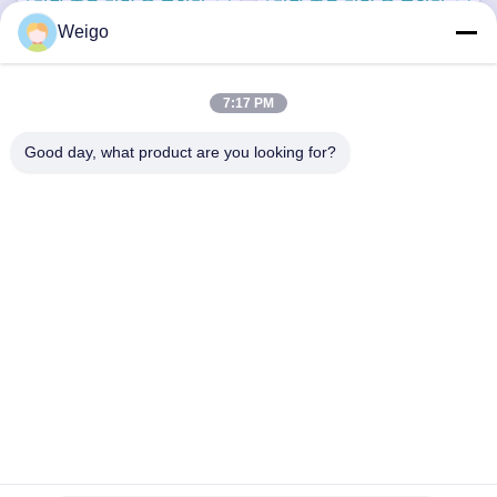
가장 좋은 가격 을 구하라
가장 좋은 가격 을 구하라
5WK97330A
Weigo
7:17 PM
빠른 연락
Good day, what product are you looking for?
주소
Xi'ao 산업 구역, 루이안 시, 저장성 찬성, 중국 325200
전화
86-18100162701
이메일
Sales@wegoparts.com
개인 정보 정책
|
사이트맵
| 중국 우수 품질 엔진 nox 센서 공급업