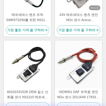
비디오
메르세데스 벤츠 트럭
24V 메르세데스 벤츠 엔진
5WK97329A를 위한 NS1103
NOx 센서 Actros
24V 엔진 nox 센서
5WK97331A A0101531628
가장 좋은 가격 을 구하라
가장 좋은 가격 을 구하라
A0101531528 OEM 질소 산
ISO9001 DAF 트럭용 엔진
화물 센서 NS1110 메르세데
NOx 센서 2011649 1793379
스 아크트로스 NOx 센서
5WK96628B 1697586