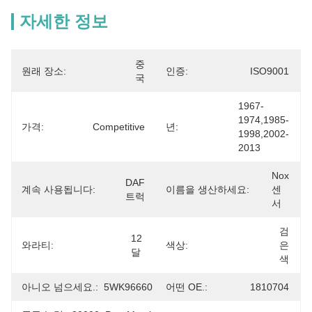
자세한 정보
중
원래 장소:
인증:
ISO9001
국
1967-
1974,1985-
가격:
Competitive
년:
1998,2002-
2013
Nox 
DAF 
계속 사용됩니다:
이름을 생산하세요:
센
트럭
서
검
12 
와라티:
색상:
은
달
색
아니오 넘으세요.:
5WK96660
어떤 OE.:
1810704