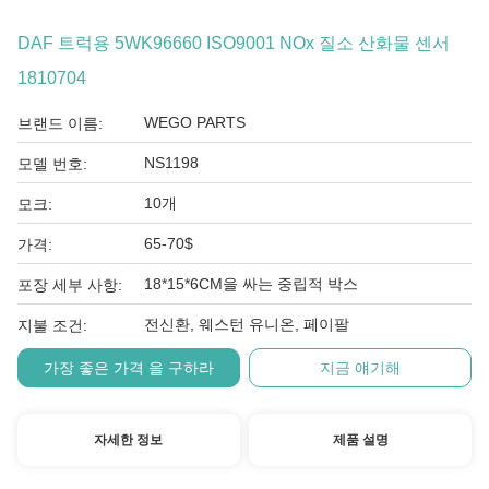
DAF 트럭용 5WK96660 ISO9001 NOx 질소 산화물 센서
1810704
WEGO PARTS
브랜드 이름:
NS1198
모델 번호:
10개
모크:
65-70$
가격:
18*15*6CM을 싸는 중립적 박스
포장 세부 사항:
전신환, 웨스턴 유니온, 페이팔
지불 조건:
가장 좋은 가격 을 구하라
지금 얘기해
자세한 정보
제품 설명