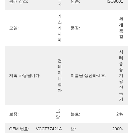
원래 장소:
인증:
ISO9001
국
카
원
스
래 
모델:
카
품질:
품
디
질
아
히
터 
컨
송
테
풍
이
계속 사용됩니다:
이름을 생산하세요:
기
너 
용
열
전
차
동
기
12 
보증:
볼트:
24v
달
OEM 번호:
VCCT77421A
년:
2000-