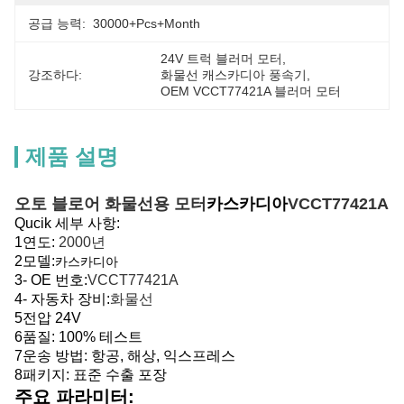
공급 능력:
30000+Pcs+Month
24V 트럭 블러머 모터
, 
강조하다:
화물선 캐스카디아 풍속기
, 
OEM VCCT77421A 블러머 모터
제품 설명
오토 블로어 화물선용 모터
카스카디아
VCCT77421A
Qucik 세부 사항:
1연도:
2000년
2모델:
카스카디아
3- OE 번호:
VCCT77421A
4- 자동차 장비:
화물선
5전압 24V
6품질: 100% 테스트
7운송 방법: 항공, 해상, 익스프레스
8패키지: 표준 수출 포장
주요 파라미터: