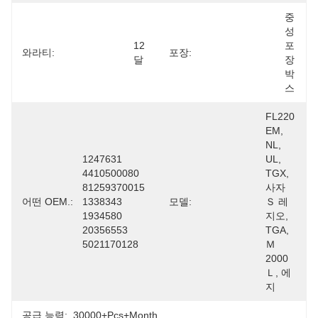
중
성 
12 
포
와라티:
포장:
달
장 
박
스
FL220 
EM, 
NL, 
1247631 
UL, 
4410500080 
TGX, 
81259370015 
사자 
어떤 OEM.:
1338343 
모델:
Ｓ 레
1934580 
지오, 
20356553 
TGA, 
5021170128
Ｍ 
2000 
Ｌ, 에
지
공급 능력:
30000+Pcs+Month