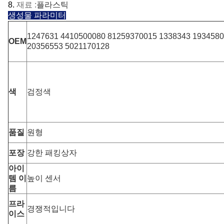
8.
재료 :
플라스틱
생성물 파라미터
1247631 4410500080 81259370015 1338343 1934580
OEM
20356553 5021170128
색
검정색
품질
원형
포장
강한 패킹상자
아이
템 이
높이 센서
름
프라
경쟁적입니다
이스