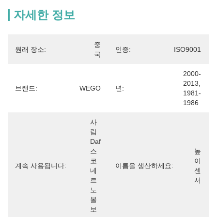
자세한 정보
중
원래 장소:
인증:
ISO9001
국
2000-
2013, 
브랜드:
WEGO
년:
1981-
1986
사
람 
Daf 
스
높
코
이 
계속 사용됩니다:
이름을 생산하세요:
네 
센
르
서
노 
볼
보