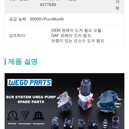
가
4377649
능
공급 능력:
30000+Pcs+Month
OEM 유레아 도저 펌프 모듈
, 
강조하다:
DAF 유레아 도저 펌프
, 
보증이 있는 요소수 도저 펌프
제품 설명