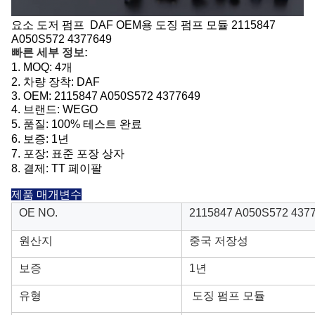
요소 도저 펌프 DAF OEM용 도징 펌프 모듈 2115847
A050S572 4377649
빠른 세부 정보:
1. MOQ: 4개
2.
차량 장착:
DAF
3.
OEM:
2115847 A050S572 4377649
4. 브랜드: WEGO
5. 품질: 100% 테스트 완료
6.
보증: 1년
7. 포장: 표준 포장 상자
8. 결제: TT 페이팔
제품 매개변수
OE NO.
2115847 A050S572 437
원산지
중국 저장성
보증
1년
유형
도징 펌프 모듈