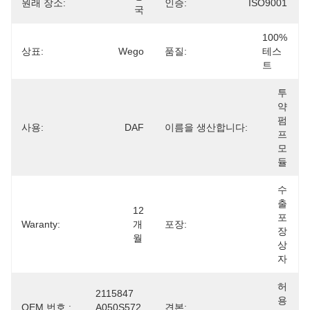
원래 장소:
인증:
ISO9001
국
100% 
상표:
Wego
품질:
테스
트
투
약 
펌
사용:
DAF
이름을 생산합니다:
프 
모
듈
수
출 
12 
포
Waranty:
개
포장:
장 
월
상
자
허
2115847 
용 
OEM 번호.:
A050S572 
견본: