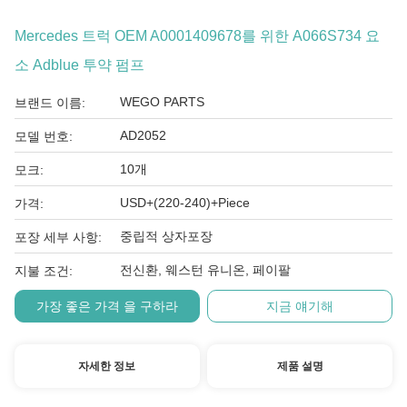
Mercedes 트럭 OEM A0001409678를 위한 A066S734 요
소 Adblue 투약 펌프
WEGO PARTS
브랜드 이름:
AD2052
모델 번호:
10개
모크:
USD+(220-240)+Piece
가격:
중립적 상자포장
포장 세부 사항:
전신환, 웨스턴 유니온, 페이팔
지불 조건:
가장 좋은 가격 을 구하라
지금 얘기해
자세한 정보
제품 설명