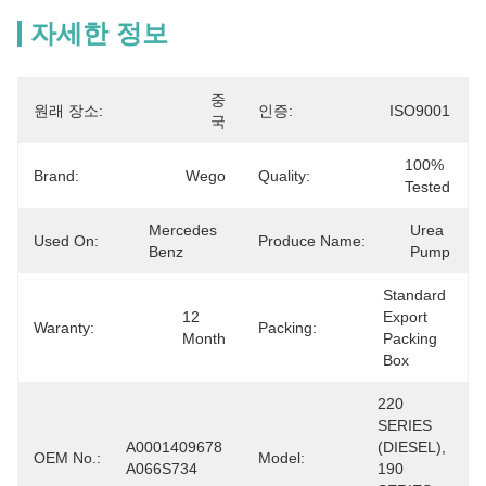
자세한 정보
중
원래 장소:
인증:
ISO9001
국
100% 
Brand:
Wego
Quality:
Tested
Mercedes  
Urea 
Used On:
Produce Name:
Benz
Pump
Standard 
12 
Export 
Waranty:
Packing:
Month
Packing 
Box
220 
SERIES 
A0001409678 
(DIESEL), 
OEM No.:
Model:
A066S734
190 