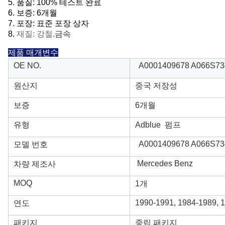
5. 품질: 100% 테스트 완료
6.
보증: 6개월
7. 포장: 표준 포장 상자
8.
재질: 강철,
금속
제품 매개변수
OE NO.
A0001409678 A066S73
원산지
중국 저장성
보증
6개월
유형
Adblue 펌프
A0001409678 A066S73
모델 번호
Mercedes Benz
차량 제조사
MOQ
1개
1990-1991, 1984-1989, 
연도
패키지
중립 패키지