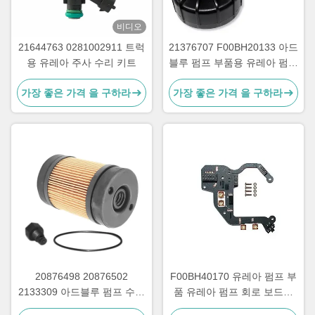
비디오
21644763 0281002911 트럭
21376707 F00BH20133 아드
용 유레아 주사 수리 키트
블루 펌프 부품용 유레아 펌프
캡
가장 좋은 가격 을 구하라
가장 좋은 가격 을 구하라
20876498 20876502
F00BH40170 유레아 펌프 부
2133309 아드블루 펌프 수리
품 유레아 펌프 회로 보드의
부품을 위한 유레아 펌프 필터
납 프레임