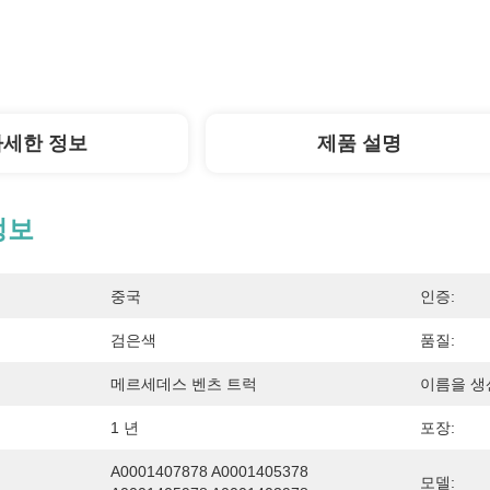
자세한 정보
제품 설명
정보
중국
인증:
검은색
품질:
메르세데스 벤츠 트럭
이름을 생
1 년
포장:
A0001407878 A0001405378 
모델: