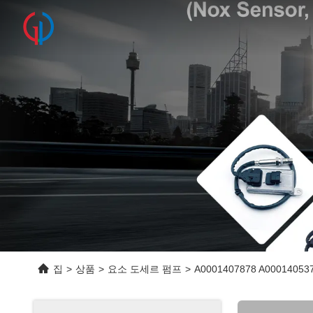
집
>
상품
>
요소 도세르 펌프
>
A0001407878 A000140