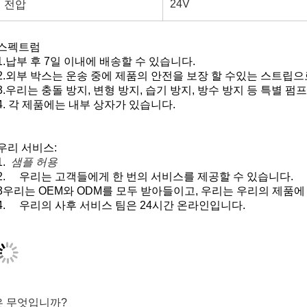
종류
아드블루 펌프
아크트로스
모델 번호
자동차 제조
메르세데스 벤츠
MOQ
1pc
연도
2010년
패키지
중립 상자
배달하는 방법
해상, 항공, 익스프레스
배달 시간
7 일
24V
전압
스펙트럼
1.
납부 후 7일 이내에 배송할 수 있습니다.