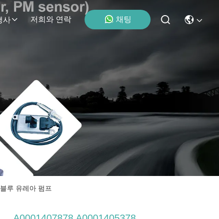
채팅
저희와 연락
행사
 애드블루 유레아 펌프
A0001407878 A0001405378