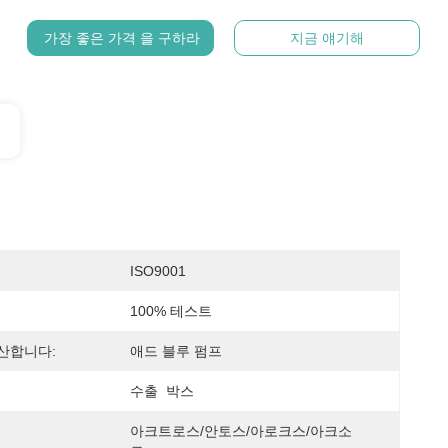
가장 좋은 가격 을 구하라
지금 얘기해
ISO9001
100% 테스트
산합니다:
애드 블루 펌프
수출  박스
아크트로스/안토스/아로크스/아크소