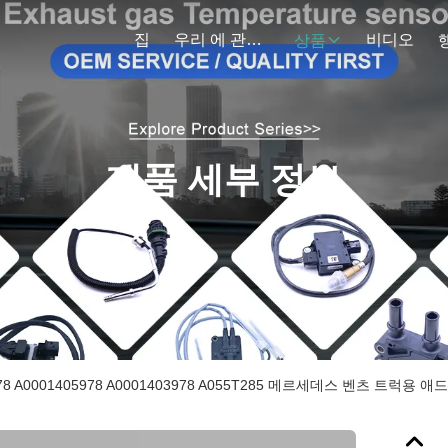
집
우리 에 관한 것
비디오
상품
제품 세부 정보
5378 A0001405978 A0001403978 A055T285 메르세데스 벤츠 트럭용