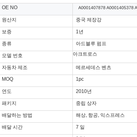
트럭용 애드블루 유레아 펌프 A0001407878 A000140537
:
로스
메르세데스 벤츠
07878 A0001405378 A0001405978 A0001403978
O
2개월
자
OE NO
A0001407878 A0001405378 
원산지
중국 제장강
보증
1년