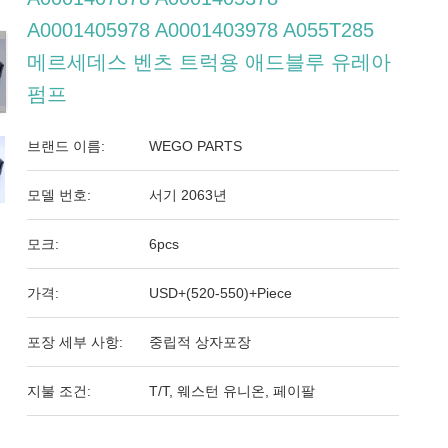
A0001405978 A0001403978 A055T285
메르세데스 벤츠 트럭용 애드블루 유레아
펌프
브랜드 이름:
WEGO PARTS
모델 번호:
서기 2063년
모크:
6pcs
가격:
USD+(520-550)+Piece
포장 세부 사항:
중립적 상자포장
지불 조건:
T/T, 웨스턴 유니온, 페이팔