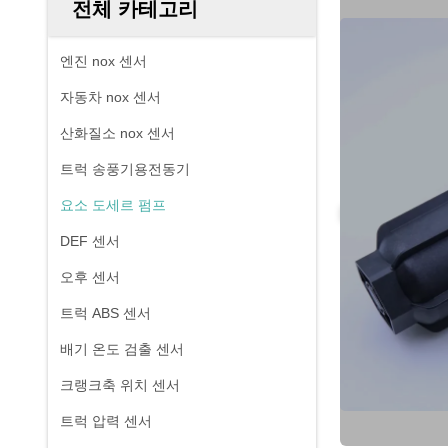
전체 카테고리
엔진 nox 센서
자동차 nox 센서
산화질소 nox 센서
트럭 송풍기용전동기
요소 도세르 펌프
DEF 센서
오후 센서
트럭 ABS 센서
배기 온도 검출 센서
크랭크축 위치 센서
트럭 압력 센서