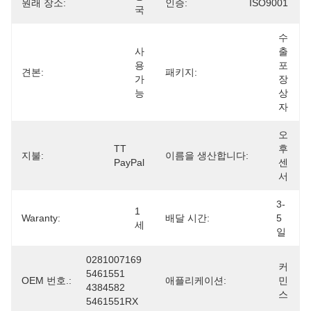
원래 장소:
인증:
ISO9001
국
수
사
출 
용 
포
견본:
패키지:
가
장 
능
상
자
오
TT 
후 
지불:
이름을 생산합니다:
PayPal
센
서
3-
1 
Waranty:
배달 시간:
5 
세
일
0281007169 
커
5461551 
OEM 번호.:
애플리케이션:
민
4384582 
스
5461551RX