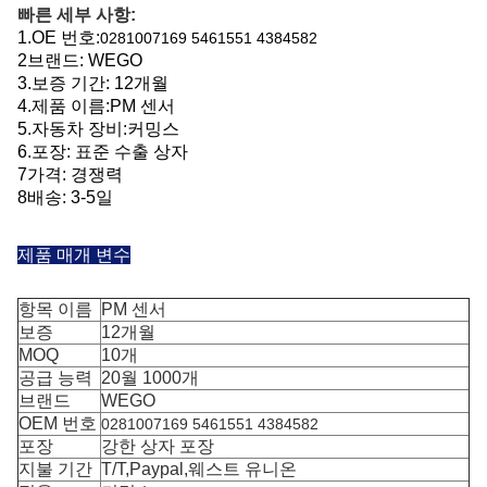
빠른 세부 사항:
1.
OE 번호:
0281007169 5461551 4384582
2브랜드: WEGO
3.
보증 기간: 12개월
4.
제품 이름:
PM 센서
5.
자동차 장비:
커밍스
6.
포장: 표준 수출 상자
7가격: 경쟁력
8배송: 3-5일
제품 매개 변수
항목 이름
PM 센서
보증
12개월
MOQ
10개
공급 능력
20월 1000개
브랜드
WEGO
OEM 번호
0281007169 5461551 4384582
포장
강한 상자 포장
지불 기간
T/T,Paypal,웨스트 유니온