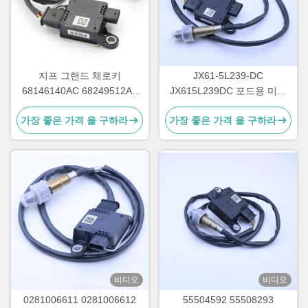
지프 그랜드 체로키
JX61-5L239-DC
68146140AC 68249512AA
JX615L239DC 포드용 미세
68249512AB
입자 PM 센서
가장 좋은 가격 을 구하라
가장 좋은 가격 을 구하라
비디오
비디오
0281006611 0281006612
55504592 55508293