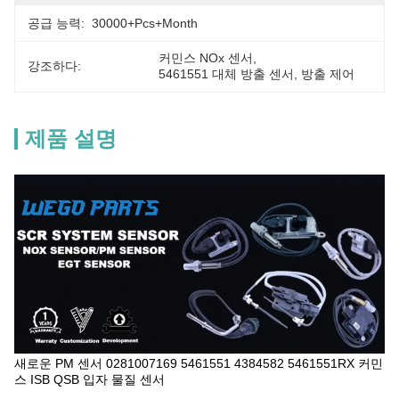
공급 능력:
30000+Pcs+Month
커민스 NOx 센서
, 
강조하다:
5461551 대체 방출 센서
, 
방출 제어
제품 설명
새로운 PM 센서 0281007169 5461551 4384582 5461551RX 커민
스 ISB QSB 입자 물질 센서