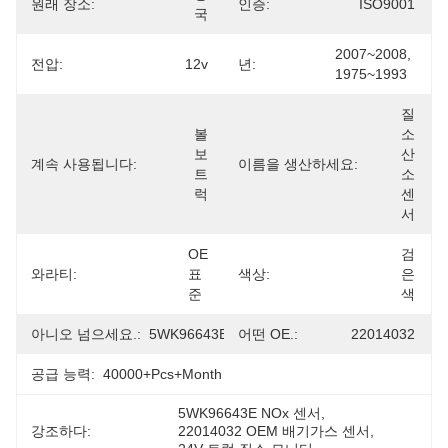
원래 장소:
인증:
ISO9001
국
2007~2008, 
전압:
12v
년:
1975~1993
질
볼
소 
보 
산
계속 사용됩니다:
이름을 생산하세요:
트
소 
럭
센
서
OE 
검
와라티:
표
색상:
은
준
색
아니오 넘으세요.:
5WK96643E
어떤 OE.:
22014032
공급 능력:
40000+Pcs+Month
5WK96643E NOx 센서
, 
강조하다:
22014032 OEM 배기가스 센서
, 