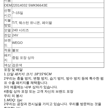
이름
OEM
22014032 5WK96643E
선행
7~15일
시간
지불
T/T, 웨스턴 유니온, 페이팔
방법
모델:
240 시리즈
전압
24V
브랜
WEGO
드
적용:
볼보
패키
중립 포장 상자
지
색상
검은색
포장 및 배달
1.
단일 패키지 크기: 18*15*6CM
2우리는 충돌 방지, 변형 방지, 습기 방지, 방수 방지 등에 특수한 펌
프 수출 패키지를 채택합니다.
3각 제품에는 내부 상자가 있습니다.
4중립 상자 포장 또는 고객 자신의 브랜드 포장
우리 의 봉사
1.
MOQ: 1pc
2우리는 공장과 전시실을 가지고 있습니다. 우리를 방문하는 것을