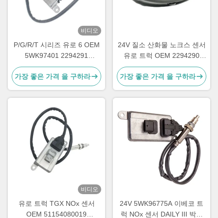
비디오
P/G/R/T 시리즈 유로 6 OEM
24V 질소 산화물 노크스 센서
5WK97401 2294291
유로 트럭 OEM 2294290
2064769용 노크스 센서
5WK97400
가장 좋은 가격 을 구하라
가장 좋은 가격 을 구하라
비디오
유로 트럭 TGX NOx 센서
24V 5WK96775A 이베코 트
OEM 51154080019
럭 NOx 센서 DAILY III 박스