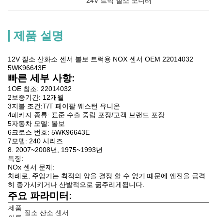
24V 트럭 질소 모니터
제품 설명
12V 질소 산화소 센서 볼보 트럭용 NOX 센서 OEM 22014032
5WK96643E
빠른 세부 사항:
1OE 참조: 22014032
2보증기간: 12개월
3지불 조건:T/T 페이팔 웨스턴 유니온
4패키지 종류: 표준 수출 중립 포장/고객 브랜드 포장
5자동차 모델: 볼보
6크로스 번호: 5WK96643E
7모델: 240 시리즈
8. 2007~2008년, 1975~1993년
특징:
NOx 센서 문제:
차례로, 주입기는 최적의 양을 결정 할 수 없기 때문에 엔진을 급격
히 증가시키거나 산발적으로 굶주리게됩니다.
주요 파라미터:
제품
질소 산소 센서