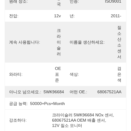
원래 장소:
인증:
ISO9001
국
전압:
12v
년:
2011-
질
크
소 
라
산
계속 사용됩니다:
이
이름을 생산하세요:
소 
슬
센
러
서
OE 
검
와라티:
표
색상:
은
준
색
아니오 넘으세요.:
5WK96684
어떤 OE.:
68067521AA
공급 능력:
50000+Pcs+Month
크라이슬러 5WK96684 NOx 센서
, 
강조하다:
68067521AA OEM 배출 센서
, 
12V 질소 모니터