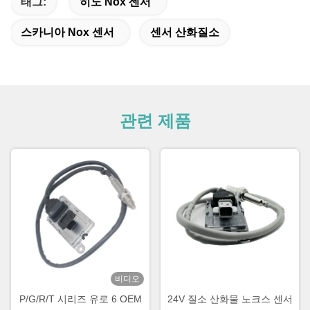
태그:
히노 Nox 센서
스카니아 Nox 센서
센서 산화질소
관련 제품
비디오
P/G/R/T 시리즈 유로 6 OEM
24V 질소 산화물 노크스 센서