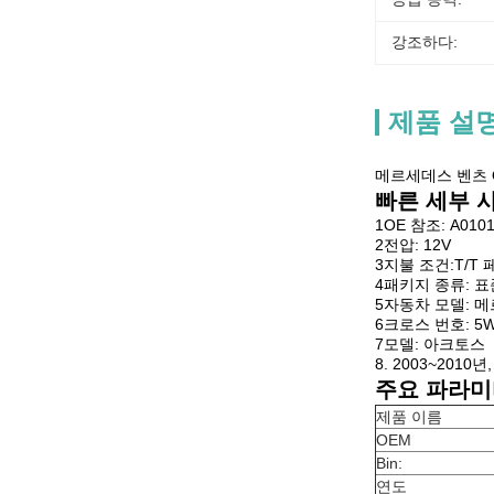
강조하다:
제품 설
메르세데스 벤츠 OE
빠른 세부 
1OE 참조: A0101
2전압: 12V
3지불 조건:T/T
4패키지 종류: 표
5자동차 모델: 
6크로스 번호: 5W
7모델: 아크토스
8. 2003~2010년
주요 파라미
제품 이름
OEM
Bin:
연도