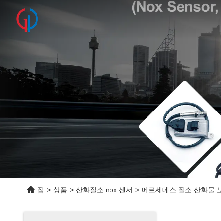
집
>
상품
>
산화질소 nox 센서
>
메르세데스 질소 산화물 노크스