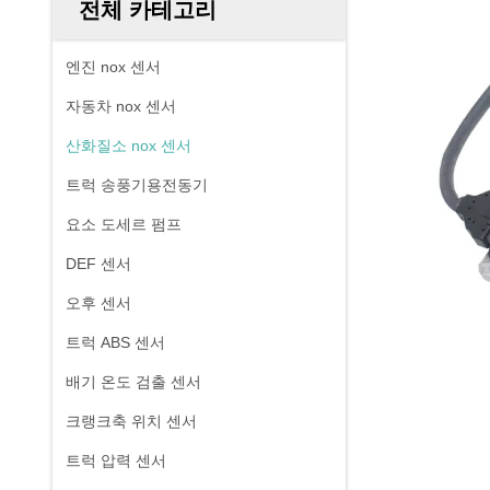
전체 카테고리
엔진 nox 센서
자동차 nox 센서
산화질소 nox 센서
트럭 송풍기용전동기
요소 도세르 펌프
DEF 센서
오후 센서
트럭 ABS 센서
배기 온도 검출 센서
크랭크축 위치 센서
트럭 압력 센서