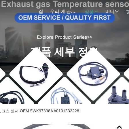
집
우리 에 관한 것
비디오
상품
제품 세부 정보
 센서 OEM 5WK97338A A0101532228