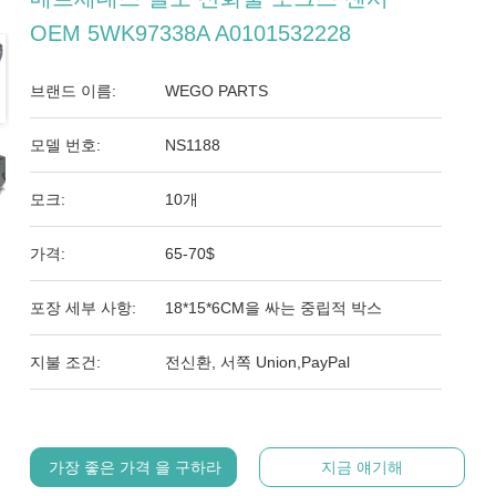
OEM 5WK97338A A0101532228
브랜드 이름:
WEGO PARTS
모델 번호:
NS1188
모크:
10개
가격:
65-70$
포장 세부 사항:
18*15*6CM을 싸는 중립적 박스
지불 조건:
전신환, 서쪽 Union,PayPal
가장 좋은 가격 을 구하라
지금 얘기해