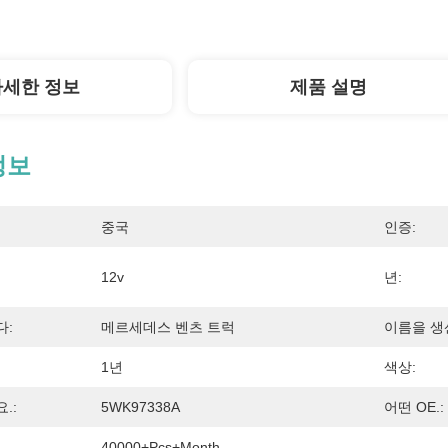
자세한 정보
제품 설명
정보
중국
인증:
12v
년:
다:
메르세데스 벤츠 트럭
이름을 생
1년
색상:
.:
5WK97338A
어떤 OE.:
40000+Pcs+Month