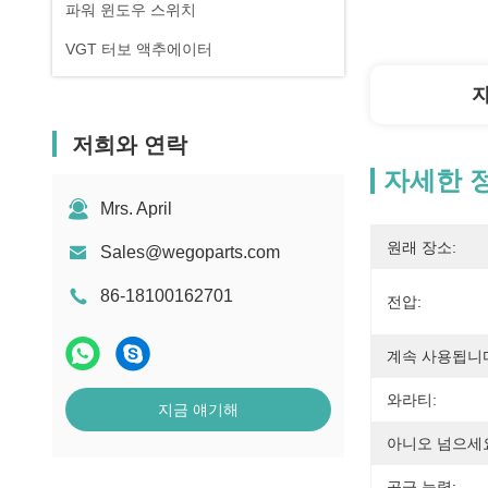
파워 윈도우 스위치
VGT 터보 액추에이터
저희와 연락
자세한 
Mrs. April
원래 장소:
Sales@wegoparts.com
86-18100162701
전압:
계속 사용됩니
와라티:
지금 얘기해
아니오 넘으세요
공급 능력: