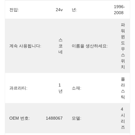
1996-
전압:
24v
년:
2008
파
워 
윈
스
도
계속 사용됩니다:
코
이름을 생산하세요:
우 
네
스
위
치
플
1
라
과르라티:
소재:
년
스
틱
4 
시
OEM 번호:
1488067
모델:
리
즈