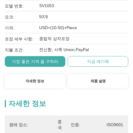
SV1053
모델 번호:
50개
모크:
USD+(10-50)+Piece
가격:
중립적 상자포장
포장 세부 사항:
전신환, 서쪽 Union,PayPal
지불 조건:
가장 좋은 가격 을 구하라
지금 얘기해
자세한 정보
제품 설명
자세한 정보
중
원래 장소:
인증:
ISO9001
국